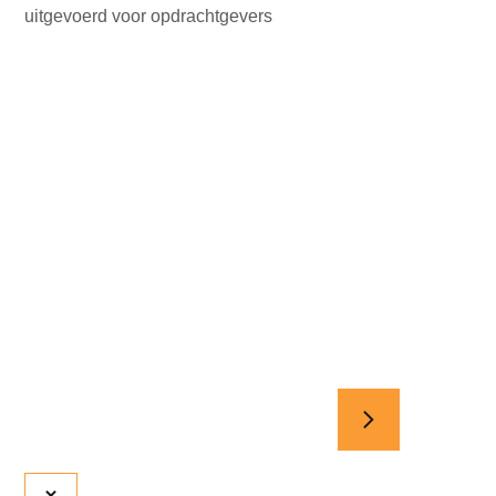
uitgevoerd voor opdrachtgevers
Injecteren
I