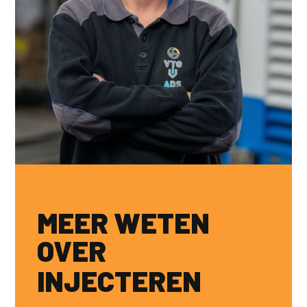
Danny Koridon
Uitvoerder
MEER WETEN
OVER
INJECTEREN